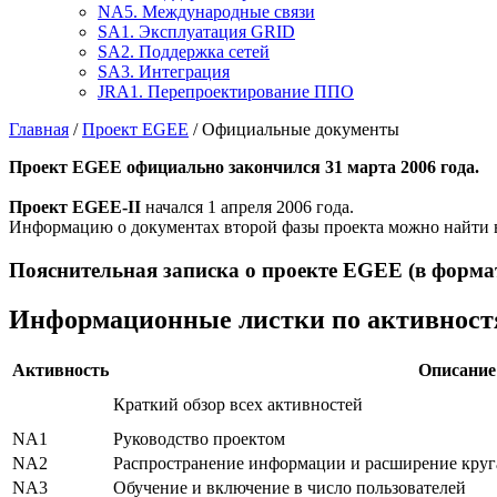
NA5. Международные связи
SA1. Эксплуатация GRID
SA2. Поддержка сетей
SA3. Интеграция
JRA1. Перепроектирование ППО
Главная
/
Проект EGEE
/ Официальные документы
Проект EGEE официально закончился 31 марта 2006 года.
Проект EGEE-II
начался 1 апреля 2006 года.
Информацию о документах второй фазы проекта можно найти 
Пояснительная записка о проекте EGEE (в формат
Информационные листки по активнос
Активность
Описание
Краткий обзор всех активностей
NA1
Руководство проектом
NA2
Распространение информации и расширение круг
NA3
Обучение и включение в число пользователей