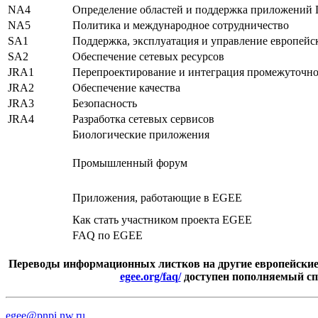
NA4
Определение областей и поддержка приложений 
NA5
Политика и международное сотрудничество
SA1
Поддержка, эксплуатация и управление европей
SA2
Обеспечение сетевых ресурсов
JRA1
Перепроектирование и интеграция промежуточно
JRA2
Обеспечение качества
JRA3
Безопасность
JRA4
Разработка сетевых сервисов
Биологические приложения
Промышленный форум
Приложения, работающие в EGEE
Как стать участником проекта EGEE
FAQ по EGEE
Переводы информационных листков на другие европейские
egee.org/faq/
доступен пополняемый спи
egee@pnpi.nw.ru