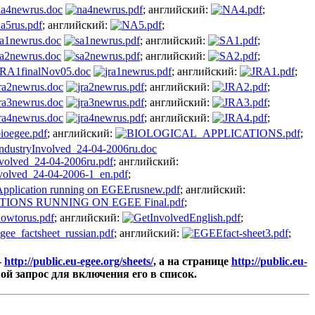
; английский:
;
; английский:
;
; английский:
;
; английский:
;
; английский:
;
; английский:
;
; английский:
;
; английский:
;
; английский:
;
; английский:
;
; английский:
;
; английский:
;
; английский:
;
-
http://public.eu-egee.org/sheets/
, а на странице
http://public.eu-
й запрос для включения его в список.