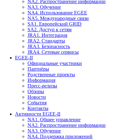
NA2. Распространение информации
NA3. Обучение
NA4. Использование EGEE
NA5. Международные связи
SA1. Европейский GRID
SA2. Доступ к сетям
JRA1. Интеграция
JRA2. Стандарты
JRA3. Безопасность
JRA4. Сетевые сервисы
EGEE-II
Официальные участники
Партнёры
Родственные проекты
Информация
Пресс-релизы
Обзоры
Новости
События
Контакты
Активности EGEE-II
NA1. Общее управление
NA2. Распространение информации
NA3. Обучение
NA4. Поддержка приложений