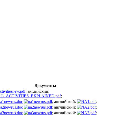
Документы
; английский:
;
; английский:
;
; английский:
;
; английский:
;