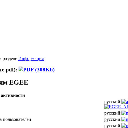
в разделе
Информация
е pdf):
тям EGEE
 активности
русский:
русский:
а пользователей
русский:
русский: