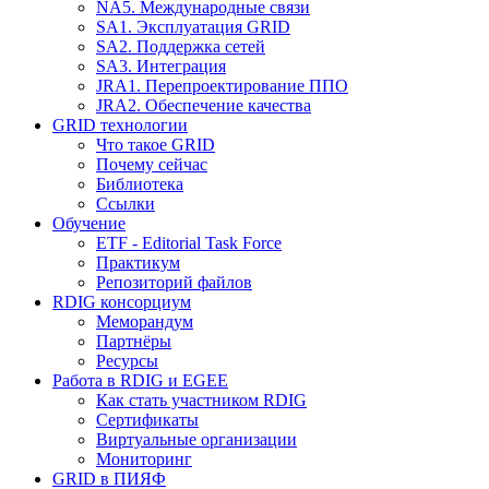
NA5. Международные связи
SA1. Эксплуатация GRID
SA2. Поддержка сетей
SA3. Интеграция
JRA1. Перепроектирование ППО
JRA2. Обеспечение качества
GRID технологии
Что такое GRID
Почему сейчас
Библиотека
Ссылки
Обучение
ETF - Editorial Task Force
Практикум
Репозиторий файлов
RDIG консорциум
Меморандум
Партнёры
Ресурсы
Работа в RDIG и EGEE
Как стать участником RDIG
Сертификаты
Виртуальные организации
Мониторинг
GRID в ПИЯФ