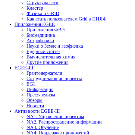
Структура сети
Кластер
Физика и GRID
Как стать пользователем Grid в ПИЯФ
Приложения EGEE
Приложения ФВЭ
Биомедицина
Астрофизика
Науки о Земле и геофизика
Ядерный синтез
Вычислительная химия
Другие приложения
EGEE-III
Грантодержатели
Сотрудничающие проекты
EGI
Информация
Пресс-релизы
Обзоры
Новости
Активности EGEE-III
NA1. Управление проектом
NA2. Распространение информации
NA3. Обучение
NA4. Поддержка приложений