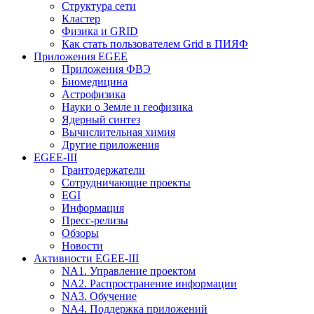
Структура сети
Кластер
Физика и GRID
Как стать пользователем Grid в ПИЯФ
Приложения EGEE
Приложения ФВЭ
Биомедицина
Астрофизика
Науки о Земле и геофизика
Ядерный синтез
Вычислительная химия
Другие приложения
EGEE-III
Грантодержатели
Сотрудничающие проекты
EGI
Информация
Пресс-релизы
Обзоры
Новости
Активности EGEE-III
NA1. Управление проектом
NA2. Распространение информации
NA3. Обучение
NA4. Поддержка приложений