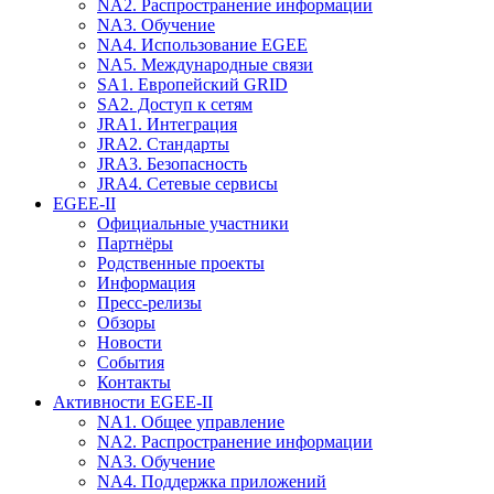
NA2. Распространение информации
NA3. Обучение
NA4. Использование EGEE
NA5. Международные связи
SA1. Европейский GRID
SA2. Доступ к сетям
JRA1. Интеграция
JRA2. Стандарты
JRA3. Безопасность
JRA4. Сетевые сервисы
EGEE-II
Официальные участники
Партнёры
Родственные проекты
Информация
Пресс-релизы
Обзоры
Новости
События
Контакты
Активности EGEE-II
NA1. Общее управление
NA2. Распространение информации
NA3. Обучение
NA4. Поддержка приложений