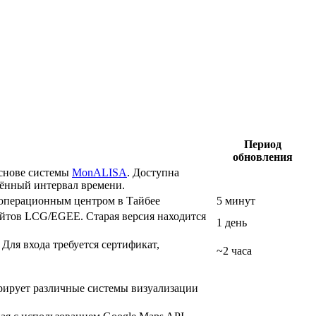
Период
обновления
основе системы
MonALISA
. Доступна
лённый интервал времени.
операционным центром в Тайбее
5 минут
айтов LCG/EGEE. Старая версия находится
1 день
Для входа требуется сертификат,
~2 часа
трирует различные системы визуализации