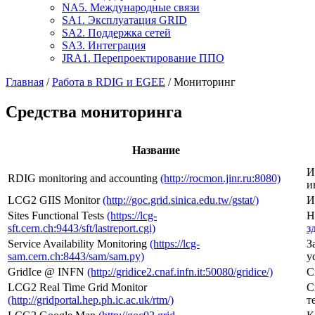
NA5. Международные связи
SA1. Эксплуатация GRID
SA2. Поддержка сетей
SA3. Интеграция
JRA1. Перепроектирование ППО
Главная
/
Работа в RDIG и EGEE
/ Мониторинг
Средства мониторинга
Название
И
RDIG monitoring and accounting
(http://rocmon.jinr.ru:8080)
и
LCG2 GIIS Monitor
(http://goc.grid.sinica.edu.tw/gstat/)
И
Sites Functional Tests
(https://lcg-
Н
sft.cern.ch:9443/sft/lastreport.cgi)
з
Service Availability Monitoring
(https://lcg-
З
sam.cern.ch:8443/sam/sam.py)
у
GridIce @ INFN
(http://gridice2.cnaf.infn.it:50080/gridice/)
С
LCG2 Real Time Grid Monitor
С
(http://gridportal.hep.ph.ic.ac.uk/rtm/)
т