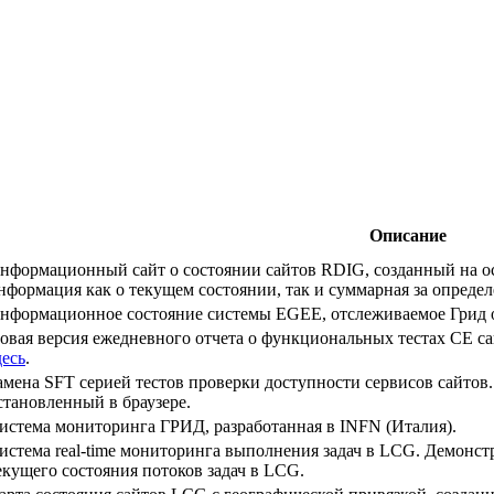
Описание
нформационный сайт о состоянии сайтов RDIG, созданный на 
нформация как о текущем состоянии, так и суммарная за опреде
нформационное состояние системы EGEE, отслеживаемое Грид 
овая версия ежедневного отчета о функциональных тестах CE с
десь
.
амена SFT серией тестов проверки доступности сервисов сайтов. 
становленный в браузере.
истема мониторинга ГРИД, разработанная в INFN (Италия).
истема real-time мониторинга выполнения задач в LCG. Демонс
екущего состояния потоков задач в LCG.