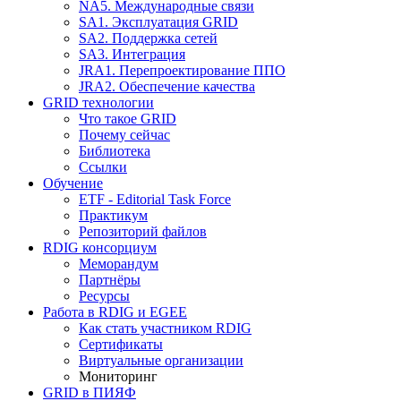
NA5. Международные связи
SA1. Эксплуатация GRID
SA2. Поддержка сетей
SA3. Интеграция
JRA1. Перепроектирование ППО
JRA2. Обеспечение качества
GRID технологии
Что такое GRID
Почему сейчас
Библиотека
Ссылки
Обучение
ETF - Editorial Task Force
Практикум
Репозиторий файлов
RDIG консорциум
Меморандум
Партнёры
Ресурсы
Работа в RDIG и EGEE
Как стать участником RDIG
Сертификаты
Виртуальные организации
Мониторинг
GRID в ПИЯФ