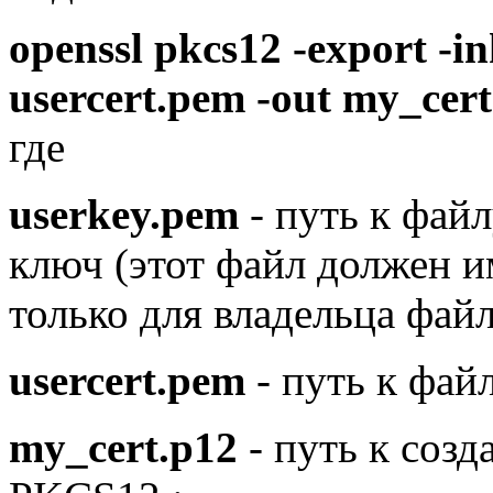
openssl pkcs12 -export -i
usercert.pem -out my_cert
где
userkey.pem
- путь к фай
ключ (этот файл должен и
только для владельца файла
usercert.pem
- путь к фай
my_cert.p12
- путь к соз