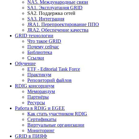
NA5. Международные связи
SA1. Эксплуатация GRID
SA2. Поддержка сетей
SA3. Интеграция
JRA1. Перепроектирование ППО
JRA2. Обеспечение качества
GRID технологии
Что такое GRID
Почему сейчас
Библиотека
Ссылки
Обучение
ETF - Editorial Task Force
Практикум
Репозиторий файлов
RDIG консорциум
Меморандум
Партнёры
Ресурсы
Работа в RDIG и EGEE
Как стать участником RDIG
Сертификаты
Виртуальные организации
Мониторинг
GRID в ПИЯФ