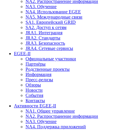
NA2. Распространение информации
NA3. Обучение
NA4. Использование EGEE
NA5. Международные связи
SA1. Европейский GRID
SA2. Доступ к сетям
JRA1. Интеграция
JRA2. Стандарты
JRA3. Безопасность
JRA4. Сетевые сервисы
EGEE-II
Официальные участники
Партнёры
Родственные проекты
Информация
Пресс-релизы
Обзоры
Новости
События
Контакты
Активности EGEE-II
NA1. Общее управление
NA2. Распространение информации
NA3. Обучение
NA4. Поддержка приложений