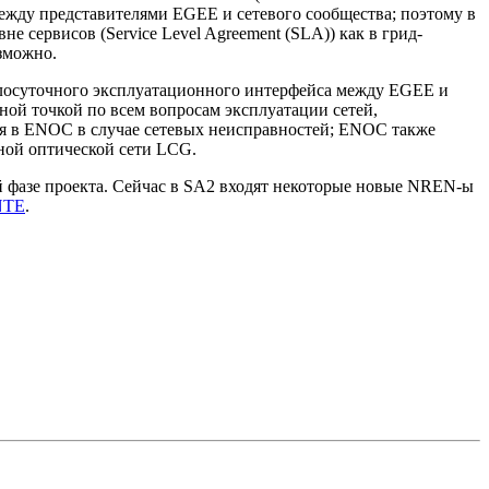
между представителями EGEE и сетевого сообщества; поэтому в
 сервисов (Service Level Agreement (SLA)) как в грид-
озможно.
глосуточного эксплуатационного интерфейса между EGEE и
ой точкой по всем вопросам эксплуатации сетей,
 в ENOC в случае сетевых неисправностей; ENOC также
тной оптической сети LCG.
й фазе проекта. Сейчас в SA2 входят некоторые новые NREN-ы
NTE
.