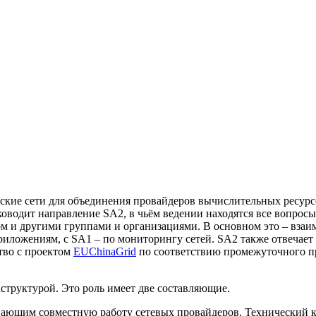
кие сети для объединения провайдеров вычислительных ресурсо
оводит направление SA2, в чьём ведении находятся все вопросы
ом и другими группами и организациями. В основном это – вза
приложениям, с SA1 – по мониторингу сетей. SA2 также отвечает
тво с проектом
EUChinaGrid
по соответствию промежуточного п
труктурой. Это роль имеет две составляющие.
ющим совместную работу сетевых провайдеров. Технический коми