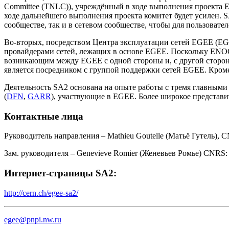
Committee (TNLC)), учреждённый в ходе выполнения проекта E
ходе дальнейшего выполнения проекта комитет будет усилен. SA
сообществе, так и в сетевом сообществе, чтобы для пользовате
Во-вторых, посредством Центра эксплуатации сетей EGEE (EG
провайдерами сетей, лежащих в основе EGEE. Поскольку ENOC 
возникающим между EGEE с одной стороны и, с другой стор
является посредником с группой поддержки сетей EGEE. Кроме
Деятельность SA2 основана на опыте работы с тремя главными
(
DFN
,
GARR
), участвующие в EGEE. Более широкое представи
Контактные лица
Руководитель направления – Mathieu Goutelle (Матьё Гутель), C
Зам. руководителя – Genevieve Romier (Женевьев Ромье) CNRS: 
Интернет-страницы SA2:
http://cern.ch/egee-sa2/
egee@pnpi.nw.ru