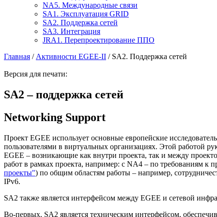
NA5. Международные связи
SA1. Эксплуатация GRID
SA2. Поддержка сетей
SA3. Интеграция
JRA1. Перепроектирование ППО
Главная
/
Активности EGEE-II
/ SA2. Поддержка сетей
Версия для печати:
SA2 – поддержка сетей
Networking Support
Проект EGEE использует основные европейские исследовательс
пользователями в виртуальных организациях. Этой работой рук
EGEE – возникающие как внутри проекта, так и между проект
работ в рамках проекта, например: с NA4 – по требованиям к 
проекты"
) по общим областям работы – например, сотрудничес
IPv6.
SA2 также является интерфейсом между EGEE и сетевой инфрас
Во-первых, SA2 является техническим интерфейсом, обеспечива