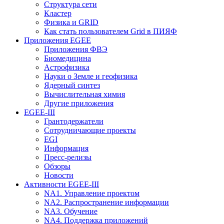
Структура сети
Кластер
Физика и GRID
Как стать пользователем Grid в ПИЯФ
Приложения EGEE
Приложения ФВЭ
Биомедицина
Астрофизика
Науки о Земле и геофизика
Ядерный синтез
Вычислительная химия
Другие приложения
EGEE-III
Грантодержатели
Сотрудничающие проекты
EGI
Информация
Пресс-релизы
Обзоры
Новости
Активности EGEE-III
NA1. Управление проектом
NA2. Распространение информации
NA3. Обучение
NA4. Поддержка приложений