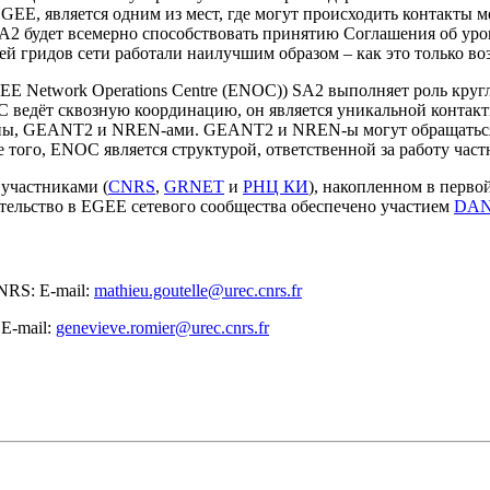
GEE, является одним из мест, где могут происходить контакты 
2 будет всемерно способствовать принятию Соглашения об уровне
лей гридов сети работали наилучшим образом – как это только в
EE Network Operations Centre (ENOC)) SA2 выполняет роль кру
ведёт сквозную координацию, он является уникальной контактн
оны, GEANT2 и NREN-ами. GEANT2 и NREN-ы могут обращаться
 того, ENOC является структурой, ответственной за работу час
 участниками (
CNRS
,
GRNET
и
РНЦ КИ
), накопленном в перво
тельство в EGEE сетевого сообщества обеспечено участием
DA
NRS: E-mail:
mathieu.goutelle@urec.cnrs.fr
E-mail:
genevieve.romier@urec.cnrs.fr