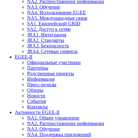
NA2. Распространение информации
NA3. Обучение
NA4. Использование EGEE
NA5. Международные связи
SA1. Европейский GRID
SA2. Доступ к сетям
JRA1. Интеграция
JRA2. Стандарты
JRA3. Безопасность
JRA4. Сетевые сервисы
EGEE-II
Официальные участники
Партнёры
Родственные проекты
Информация
Пресс-релизы
Обзоры
Новости
События
Контакты
Активности EGEE-II
NA1. Общее управление
NA2. Распространение информации
NA3. Обучение
NA4. Поддержка приложений