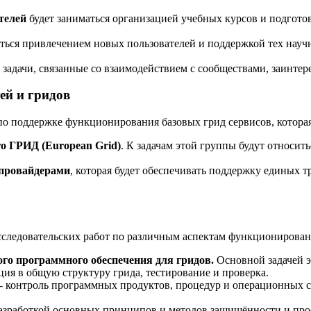
ателей
будет заниматься организацией учебных курсов и подгот
ться привлечением новых пользователей и поддержкой тех науч
 задачи, связанные со взаимодействием с сообществами, заинт
ей и гридов
о поддержке функционирования базовых грид сервисов, которая 
о ГРИД (European Grid)
. К задачам этой группы будут относит
 провайдерами
, которая будет обеспечивать поддержку единых т
сследовательских работ по различным аспектам функционирова
го программного обеспечения для гридов.
Основной задачей э
ия в общую структуру грида, тестирование и проверка.
 - контроль программных продуктов, процедур и операционных с
разработкой основных принципов и методов защищённости и про