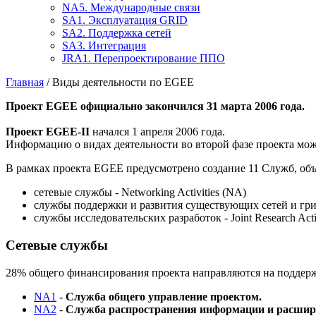
NA5. Международные связи
SA1. Эксплуатация GRID
SA2. Поддержка сетей
SA3. Интеграция
JRA1. Перепроектирование ППО
Главная
/ Виды деятельности по EGEE
Проект EGEE официально закончился 31 марта 2006 года.
Проект EGEE-II
начался 1 апреля 2006 года.
Информацию о видах деятельности во второй фазе проекта мож
В рамках проекта EGEE предусмотрено создание 11 Служб, об
сетевые службы - Networking Activities (NA)
службы поддержки и развития существующих сетей и гридов 
службы исследовательских разработок - Joint Research Acti
Cетевые службы
28% общего финансирования проекта направляются на поддерж
NA1
-
Служба общего управление проектом.
NA2
-
Служба распространения информации и расшире