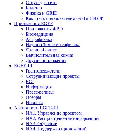
Структура сети
Кластер
Физика и GRID
Как стать пользователем Grid в ПИЯФ
Приложения EGEE
Приложения ФВЭ
Биомедицина
Астрофизика
Науки о Земле и геофизика
Ядерный синтез
Вычислительная химия
Другие приложения
EGEE-III
Грантодержатели
Сотрудничающие проекты
EGI
Информация
Пресс-релизы
Обзоры
Новости
Активности EGEE-III
NA1. Управление проектом
NA2. Распространение информации
NA3. Обучение
NA4. Поддержка приложений