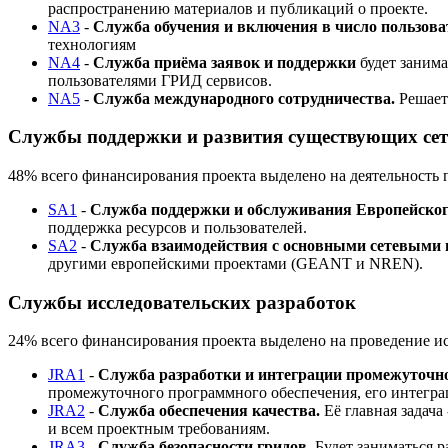
распространению материалов и публикаций о проекте.
NA3
-
Служба обучения и включения в число пользов
технологиям
NA4
-
Служба приёма заявок и поддержки
будет занима
пользователями ГРИД сервисов.
NA5
-
Служба международного сотрудничества.
Решает
Службы поддержки и развития существующих сет
48% всего финансирования проекта выделено на деятельность п
SA1
-
Служба поддержки и обслуживания Европейског
поддержка ресурсов и пользователей.
SA2
-
Служба взаимодействия с основными сетевыми
другими европейскими проектами (GEANT и NREN).
Службы исследовательских разработок
24% всего финансирования проекта выделено на проведение и
JRA1
-
Служба разработки и интеграции промежуточно
промежуточного программного обеспечения, его интеграц
JRA2
-
Служба обеспечения качества.
Её главная задача
и всем проектным требованиям.
JRA3
-
Служба безопасности гридов.
Будет заниматься 