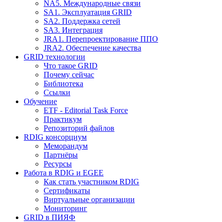
NA5. Международные связи
SA1. Эксплуатация GRID
SA2. Поддержка сетей
SA3. Интеграция
JRA1. Перепроектирование ППО
JRA2. Обеспечение качества
GRID технологии
Что такое GRID
Почему сейчас
Библиотека
Ссылки
Обучение
ETF - Editorial Task Force
Практикум
Репозиторий файлов
RDIG консорциум
Меморандум
Партнёры
Ресурсы
Работа в RDIG и EGEE
Как стать участником RDIG
Сертификаты
Виртуальные организации
Мониторинг
GRID в ПИЯФ